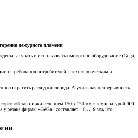
 горения дежурного пламени
ждены закупать и использовать импортное оборудование (Gega,
ии и требования потребителей к технологическим и
но сократить расход кислорода. А учитывая непрерывность
 сортовой заготовки сечением 150 х 150 мм с температурой 900
за у резака фирмы «GeGa» составляет – 8 … 9 мм, что
ргии