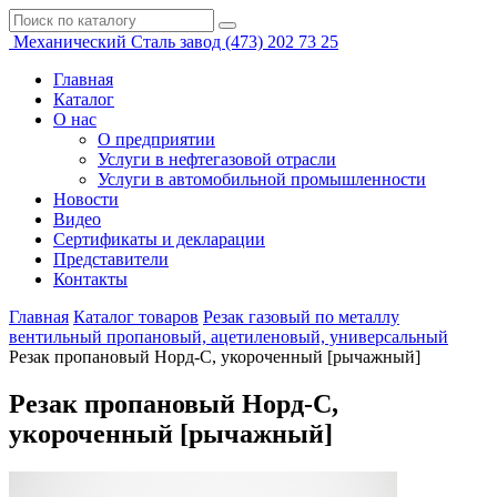
Механический
Сталь завод
(473)
202 73 25
Главная
Каталог
О нас
О предприятии
Услуги в нефтегазовой отрасли
Услуги в автомобильной промышленности
Новости
Видео
Сертификаты и декларации
Представители
Контакты
Главная
Каталог товаров
Резак газовый по металлу
вентильный пропановый, ацетиленовый, универсальный
Резак пропановый Норд-С, укороченный [рычажный]
Резак пропановый Норд-С,
укороченный [рычажный]